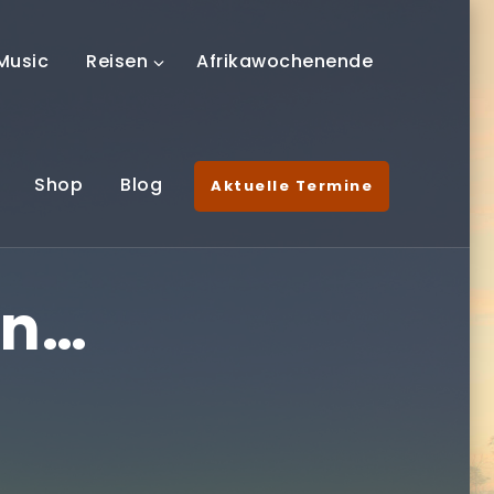
Music
Reisen
Afrikawochenende
Shop
Blog
Aktuelle Termine
en…