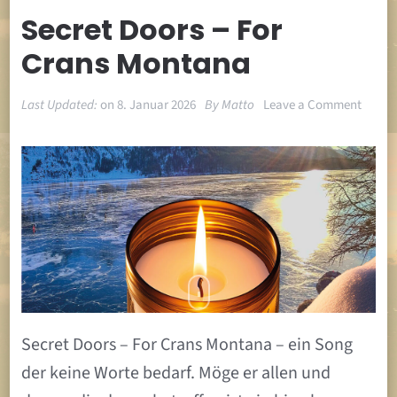
Secret Doors – For
Crans Montana
on
Last Updated:
on
8. Januar 2026
By
Matto
Leave a Comment
Secret
Doors
–
For
Crans
Monta
Secret Doors – For Crans Montana – ein Song
der keine Worte bedarf. Möge er allen und