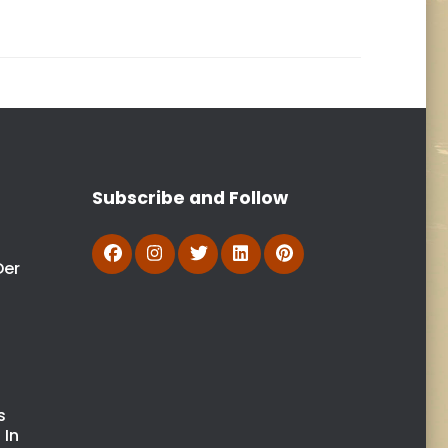
Subscribe and Follow
Der
n
s
s
 In