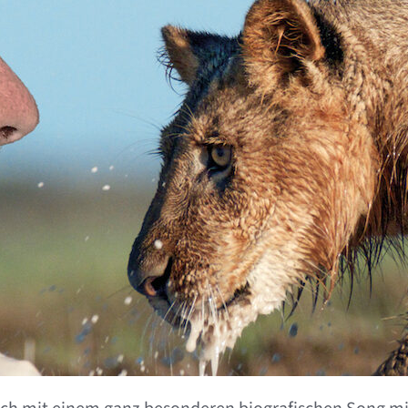
–
Neuer
Song…