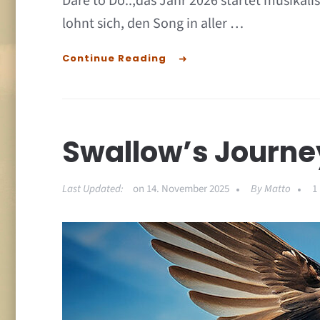
Dare to Do..,das Jahr 2026 startet musika
lohnt sich, den Song in aller …
Continue Reading
Swallow’s Journe
Last Updated:
on
14. November 2025
By
Matto
1