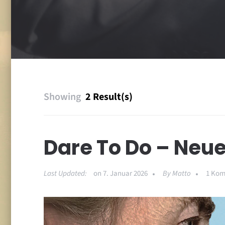
Showing
2 Result(s)
Dare To Do – Neu
Last Updated:
on
7. Januar 2026
By
Matto
1 Ko