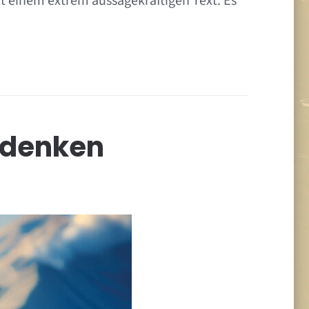
t einem extrem aussagekräftigen Text. Es
hdenken