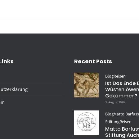
Links
Recent Posts
Blog
Reisen
Ist Das Ende 
utzerklärung
Wüstenlöwe
Gekommen?
um
3. August 2026
Blog
Matto Barfus
Stiftung
Reisen
Matto Barfus
Stiftung Auch