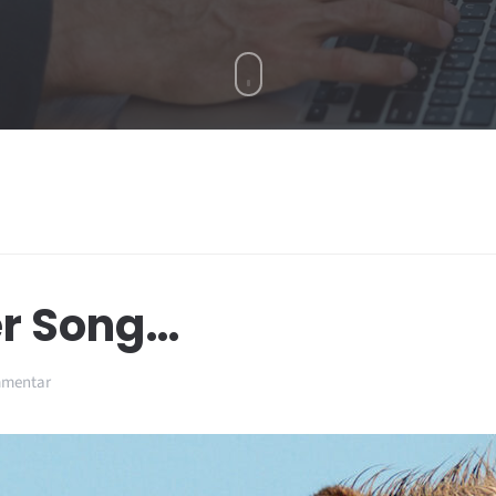
er Song…
zu
mmentar
Dare
to
Do