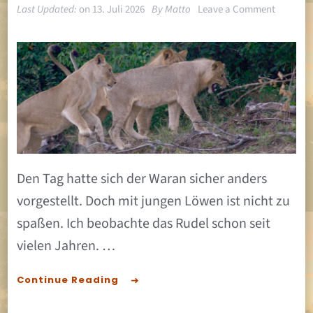
on
Last Updated:
on
13. Juli 2026
By
Matto
Leave a Comment
Waran
–
Leben
ist
gefährli
Den Tag hatte sich der Waran sicher anders
vorgestellt. Doch mit jungen Löwen ist nicht zu
spaßen. Ich beobachte das Rudel schon seit
vielen Jahren. …
Continue Reading