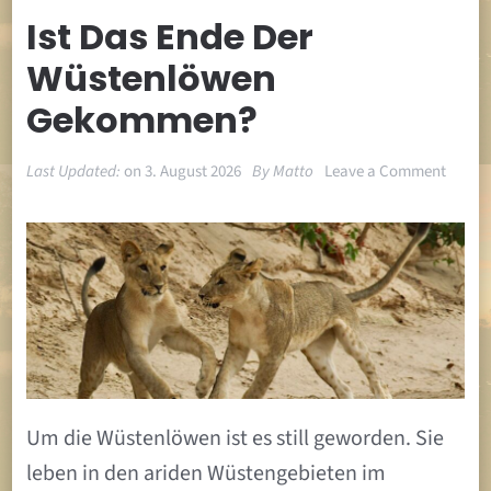
Ist Das Ende Der
Wüstenlöwen
Gekommen?
on
Last Updated:
on
3. August 2026
By
Matto
Leave a Comment
Ist
das
Ende
der
Wüste
gekom
Um die Wüstenlöwen ist es still geworden. Sie
leben in den ariden Wüstengebieten im