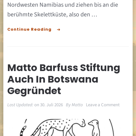
Nordwesten Namibias und ziehen bis an die
berühmte Skelettküste, also den …
Continue Reading
Matto Barfuss Stiftung
Auch In Botswana
Gegründet
on
Last Updated:
on
30. Juli 2026
By
Matto
Leave a Comment
Matto
Barfuss
Stiftung