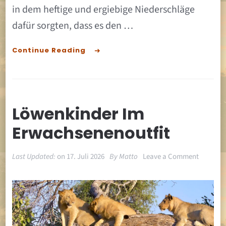
in dem heftige und ergiebige Niederschläge
dafür sorgten, dass es den …
Continue Reading
Löwenkinder Im
Erwachsenenoutfit
on
Last Updated:
on
17. Juli 2026
By
Matto
Leave a Comment
Löwenki
im
Erwachs