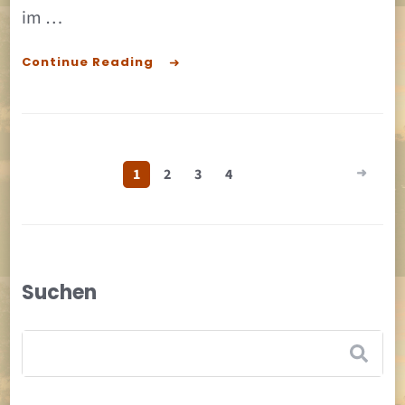
im …
Continue Reading
Seitennummerierung
1
2
3
4
der
Beiträge
Suchen