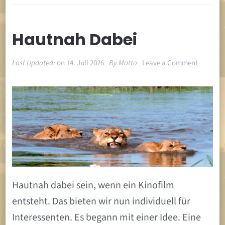
Hautnah Dabei
on
Last Updated:
on
14. Juli 2026
By
Matto
Leave a Comment
Hautnah
dabei
Hautnah dabei sein, wenn ein Kinofilm
entsteht. Das bieten wir nun individuell für
Interessenten. Es begann mit einer Idee. Eine