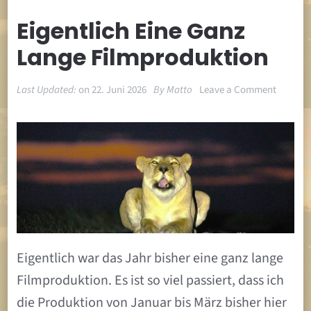
Eigentlich Eine Ganz
Lange Filmproduktion
on
Last Updated:
on
22. Juni 2026
By
Matto
Leave a Comment
Eigentli
eine
ganz
lange
Filmpro
Eigentlich war das Jahr bisher eine ganz lange
Filmproduktion. Es ist so viel passiert, dass ich
die Produktion von Januar bis März bisher hier