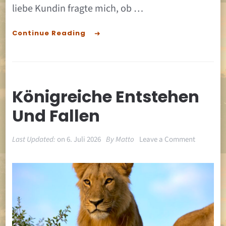
liebe Kundin fragte mich, ob …
Continue Reading
Königreiche Entstehen
Und Fallen
on
Last Updated:
on
6. Juli 2026
By
Matto
Leave a Comment
Königreic
entstehen
und
fallen