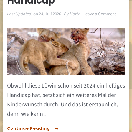
Handicap
on
Last Updated:
on
24. Juli 2026
By
Matto
Leave a Comment
Kinderw
trotz
Handica
Obwohl diese Löwin schon seit 2024 ein heftiges
Handicap hat, setzt sich ein weiteres Mal der
Kinderwunsch durch. Und das ist erstaunlich,
denn wie kann …
Continue Reading