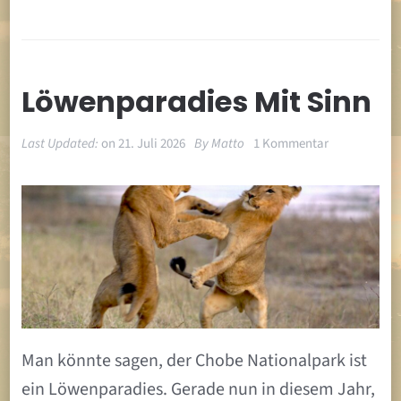
Löwenparadies Mit Sinn
zu
Last Updated:
on
21. Juli 2026
By
Matto
1 Kommentar
Löwenparadi
mit
Sinn
Man könnte sagen, der Chobe Nationalpark ist
ein Löwenparadies. Gerade nun in diesem Jahr,