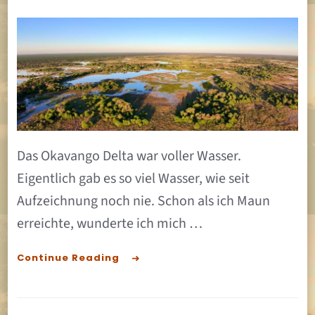
Das
Okavang
Delta
voller
Wasser
Das Okavango Delta war voller Wasser.
Eigentlich gab es so viel Wasser, wie seit
Aufzeichnung noch nie. Schon als ich Maun
erreichte, wunderte ich mich …
Continue Reading