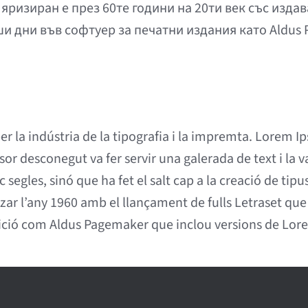
яризиран е през 60те години на 20ти век със изда
ши дни във софтуер за печатни издания като Aldus
r la indústria de la tipografia i la impremta. Lorem Ip
or desconegut va fer servir una galerada de text i la v
segles, sinó que ha fet el salt cap a la creació de tipu
tzar l’any 1960 amb el llançament de fulls Letraset qu
ció com Aldus Pagemaker que inclou versions de Lor