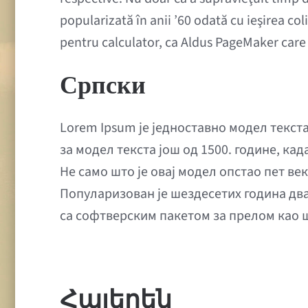
popularizată în anii ’60 odată cu ieşirea c
pentru calculator, ca Aldus PageMaker care
Српски
Lorem Ipsum је једноставно модел текста
за модел текста још од 1500. године, ка
Не само што је овај модел опстао пет ве
Популаризован је шездесетих година два
са софтверским пакетом за прелом као шт
Հայերեն