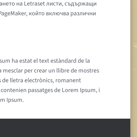
ването на Letraset листи, съдържащи
 PageMaker, който включва различни
sum ha estat el text estàndard de la
a mesclar per crear un llibre de mostres
s de lletra electrònics, romanent
e contenien passatges de Lorem Ipsum, i
em Ipsum.