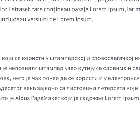
olilor Letraset care conţineau pasaje Lorem Ipsum, iar 
 includeau versiuni de Lorem Ipsum.
 који се користи у штампарској и словослагачкој и
да је непознати штампар узео кутију са словима и с
кова, него је чак почео да се користи и у електро
десетог века заједно са листовима летерсета који 
о је Aldus PageMaker који је садржао Lorem Ipsum 