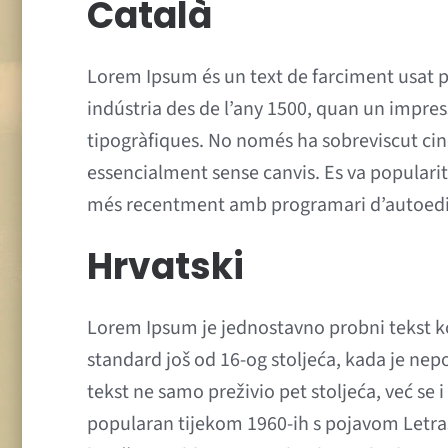
Català
Lorem Ipsum és un text de farciment usat pe
indústria des de l’any 1500, quan un impress
tipogràfiques. No només ha sobreviscut cinc 
essencialment sense canvis. Es va populari
més recentment amb programari d’autoedi
Hrvatski
Lorem Ipsum je jednostavno probni tekst koji
standard još od 16-og stoljeća, kada je nepoz
tekst ne samo preživio pet stoljeća, već se 
popularan tijekom 1960-ih s pojavom Letras