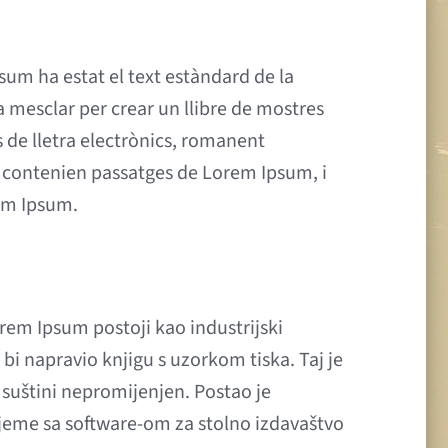
sum ha estat el text estàndard de la
a mesclar per crear un llibre de mostres
s de lletra electrònics, romanent
e contenien passatges de Lorem Ipsum, i
em Ipsum.
orem Ipsum postoji kao industrijski
 bi napravio knjigu s uzorkom tiska. Taj je
u suštini nepromijenjen. Postao je
ijeme sa software-om za stolno izdavaštvo