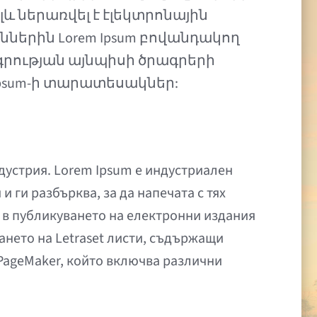
լև ներառվել է էլեկտրոնային
ններին Lorem Ipsum բովանդակող
ագրության այնպիսի ծրագրերի
m Ipsum-ի տարատեսակներ:
дустрия. Lorem Ipsum е индустриален
и ги разбърква, за да напечата с тях
и в публикуването на електронни издания
ването на Letraset листи, съдържащи
 PageMaker, който включва различни