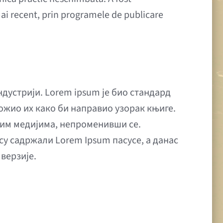
mai recent, prin programele de publicare
ндустрији. Lorem ipsum је био стандард
ложио их како би направио узорак књиге.
нским медијима, непроменивши се.
су садржали Lorem Ipsum пасусе, а данас
верзије.