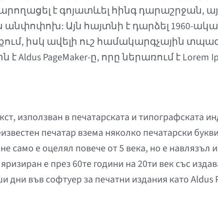
 կարողացել է գոյատևել հինգ դարաշրջան, այ
անփոփոխ: Այն հայտնի է դարձել 1960-ակա
ւնքում, իսկ ավելի ուշ համակարգչային տպ
 Aldus PageMaker-ը, որը ներառում է Lore
ст, използван в печатарската и типографската ин
еизвестен печатар взема няколко печатарски букви 
не само е оцелял повече от 5 века, но е навлязъл 
яризиран е през 60те години на 20ти век със изда
ши дни във софтуер за печатни издания като Aldus