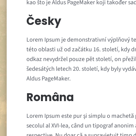
kao što je Aldus PageMaker koji također sa
Česky
Lorem Ipsum je demonstrativní výplňový t
této oblasti už od začátku 16. století, kdy 
odkaz nevydržel pouze pět století, on přež
šedesátých letech 20. století, kdy byly vy
Aldus PageMaker.
Româna
Lorem Ipsum este pur şi simplu o machetă pe
secolul al XVI-lea, când un tipograf anonim 
respective. Nu doar că a supravieţuit timp de