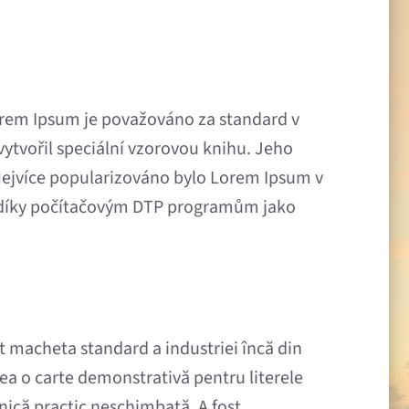
orem Ipsum je považováno za standard v
 vytvořil speciální vzorovou knihu. Jeho
 Nejvíce popularizováno bylo Lorem Ipsum v
pak díky počítačovým DTP programům jako
t macheta standard a industriei încă din
crea o carte demonstrativă pentru literele
ronică practic neschimbată. A fost