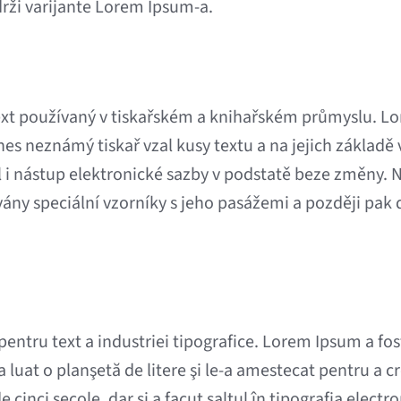
drži varijante Lorem Ipsum-a.
ext používaný v tiskařském a knihařském průmyslu. L
dnes neznámý tiskař vzal kusy textu a na jejich základě
il i nástup elektronické sazby v podstatě beze změny.
dávány speciální vzorníky s jeho pasážemi a později 
ntru text a industriei tipografice. Lorem Ipsum a fos
a luat o planşetă de litere şi le-a amestecat pentru a 
 cinci secole, dar şi a facut saltul în tipografia elect