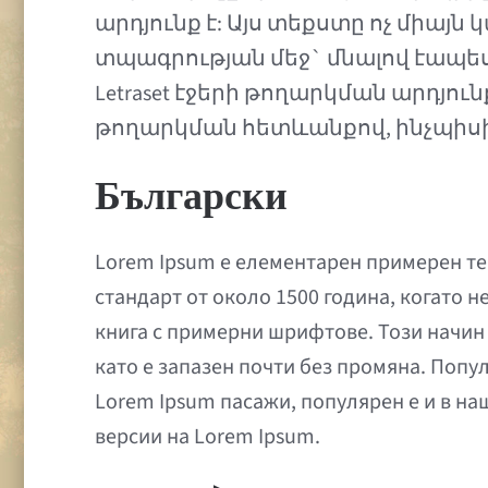
արդյունք է: Այս տեքստը ոչ միայն
տպագրության մեջ` մնալով էապես 
Letraset էջերի թողարկման արդյո
թողարկման հետևանքով, ինչպիսին է
Български
Lorem Ipsum е елементарен примерен тек
стандарт от около 1500 година, когато н
книга с примерни шрифтове. Този начин 
като е запазен почти без промяна. Попул
Lorem Ipsum пасажи, популярен е и в на
версии на Lorem Ipsum.