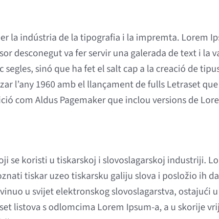
r la indústria de la tipografia i la impremta. Lorem Ip
or desconegut va fer servir una galerada de text i la v
segles, sinó que ha fet el salt cap a la creació de tipu
tzar l’any 1960 amb el llançament de fulls Letraset qu
ció com Aldus Pagemaker que inclou versions de Lor
 se koristi u tiskarskoj i slovoslagarskoj industriji. L
nati tiskar uzeo tiskarsku galiju slova i posložio ih da
i vinuo u svijet elektronskog slovoslagarstva, ostajući 
et listova s odlomcima Lorem Ipsum-a, a u skorije vr