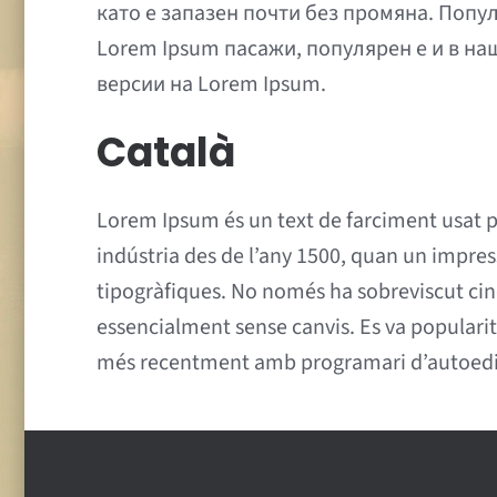
като е запазен почти без промяна. Попул
Lorem Ipsum пасажи, популярен е и в на
версии на Lorem Ipsum.
Català
Lorem Ipsum és un text de farciment usat pe
indústria des de l’any 1500, quan un impress
tipogràfiques. No només ha sobreviscut cinc 
essencialment sense canvis. Es va populari
més recentment amb programari d’autoedi