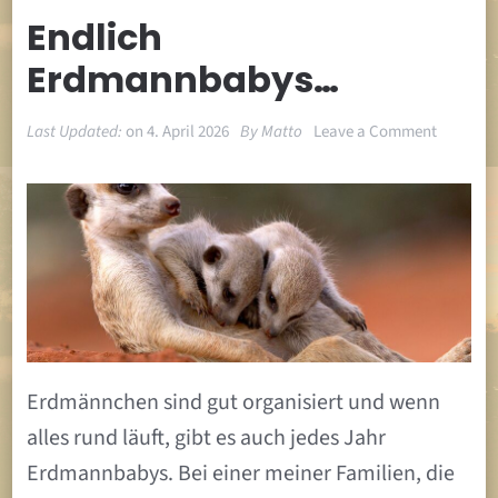
Endlich
Erdmannbabys…
on
Last Updated:
on
4. April 2026
By
Matto
Leave a Comment
Endlich
Erdman
Erdmännchen sind gut organisiert und wenn
alles rund läuft, gibt es auch jedes Jahr
Erdmannbabys. Bei einer meiner Familien, die