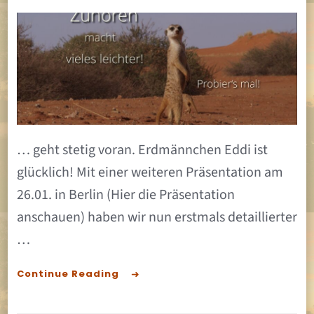
Das
media
Kunst
mit
dem
Erdm
… geht stetig voran. Erdmännchen Eddi ist
glücklich! Mit einer weiteren Präsentation am
26.01. in Berlin (Hier die Präsentation
anschauen) haben wir nun erstmals detaillierter
…
Continue Reading