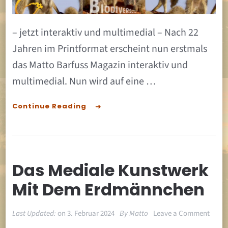
ist
da!
– jetzt interaktiv und multimedial – Nach 22
Jahren im Printformat erscheint nun erstmals
das Matto Barfuss Magazin interaktiv und
multimedial. Nun wird auf eine …
Continue Reading
Das Mediale Kunstwerk
Mit Dem Erdmännchen
on
Last Updated:
on
3. Februar 2024
By
Matto
Leave a Comment