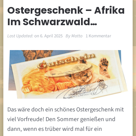
Ostergeschenk – Afrika
Im Schwarzwald…
zu
Last Updated:
on
6. April 2025
By
Matto
1 Kommentar
Ostergesche
–
Afrika
im
Schwarzwal
Das wäre doch ein schönes Ostergeschenk mit
viel Vorfreude! Den Sommer genießen und
dann, wenn es trüber wird mal für ein