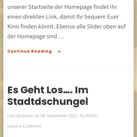
unserer Startseite der Homepage findet ihr
einen direkten Link, damit Ihr bequem Euer
Kino finden könnt. Ebenso alle Slider oben auf
der Homepage sind …
Continue Reading
Es Geht Los…. Im
Stadtdschungel
Last Updated:
on
24. September 2023
By
Matto
on
Leave a Comment
Es