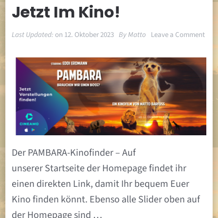
Jetzt Im Kino!
on
Last Updated:
on
12. Oktober 2023
By
Matto
Leave a Comment
Jetz
im
Kino
Der PAMBARA-Kinofinder – Auf
unserer Startseite der Homepage findet ihr
einen direkten Link, damit Ihr bequem Euer
Kino finden könnt. Ebenso alle Slider oben auf
der Homepage sind …