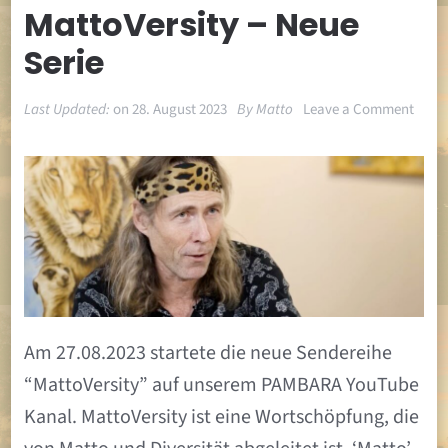
MattoVersity – Neue
Serie
on
Last Updated:
on
28. August 2023
By
Matto
Leave a Comment
Matto
–
Neue
Serie
Am 27.08.2023 startete die neue Sendereihe
“MattoVersity” auf unserem PAMBARA YouTube
Kanal. MattoVersity ist eine Wortschöpfung, die