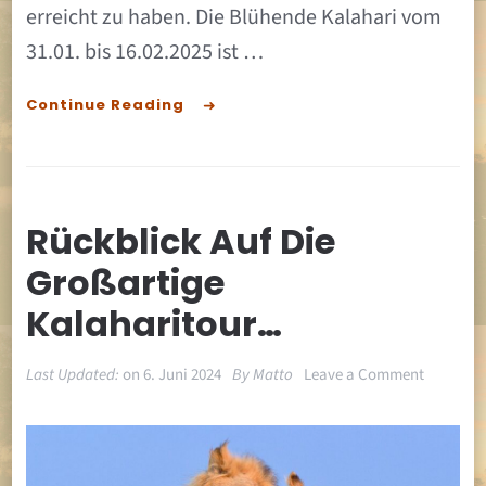
erreicht zu haben. Die Blühende Kalahari vom
31.01. bis 16.02.2025 ist …
Continue Reading
Rückblick Auf Die
Großartige
Kalaharitour…
on
Last Updated:
on
6. Juni 2024
By
Matto
Leave a Comment
Rückblic
auf
die