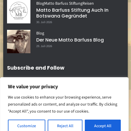
Blog
Matto Barfuss Stiftung
Reisen
Matto Barfuss Stiftung Auch In
Botswana Gegründet
30. Juli 2026
Blog
Der Neue Matto Barfuss Blog
29. Juli 2026
Subscribe and Follow
We value your privacy
We use cookies to enhance your browsing experience, serve
personalized ads or content, and analyze our traffic. By clicking
"Accept All", you consent to our use of cookies.
Back To Top
Customize
Reject All
Accept All
Copyright: Matto Barfuss 2022