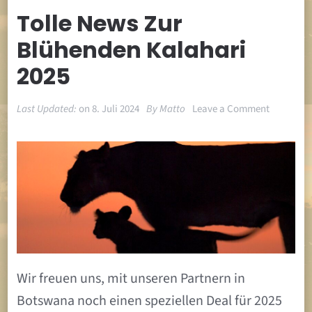
Tolle News Zur
Blühenden Kalahari
2025
on
Last Updated:
on
8. Juli 2024
By
Matto
Leave a Comment
Tolle
News
zur
Blühende
Kalahari
2025
Wir freuen uns, mit unseren Partnern in
Botswana noch einen speziellen Deal für 2025