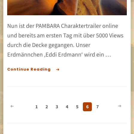
Nun ist der PAMBARA Charaktertrailer online
und bereits am ersten Tag mit über 5000 Views
durch die Decke gegangen. Unser
Erdmännchen ‚Eddi Erdmann‘ wird ein …
Continue Reading
Seitennummerierung
1
2
3
4
5
6
7
der Beiträge