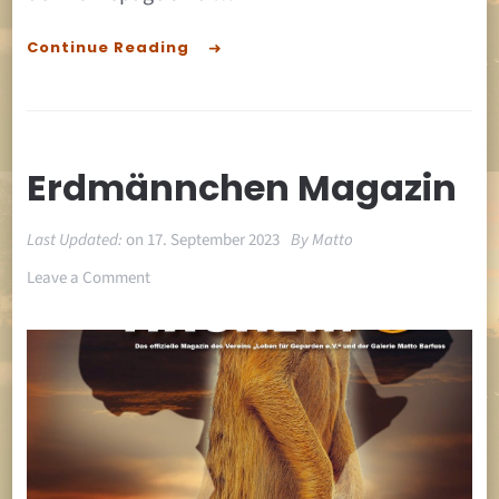
Continue Reading
Erdmännchen Magazin
Last Updated:
on
17. September 2023
By
Matto
on
Leave a Comment
Erdmännchen
Magazin