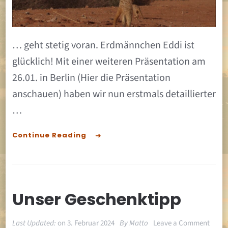
dem
Erdm
… geht stetig voran. Erdmännchen Eddi ist
glücklich! Mit einer weiteren Präsentation am
26.01. in Berlin (Hier die Präsentation
anschauen) haben wir nun erstmals detaillierter
…
Continue Reading
Unser Geschenktipp
on
Last Updated:
on
3. Februar 2024
By
Matto
Leave a Comment