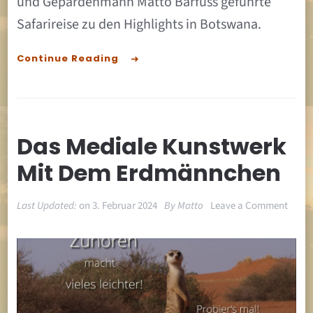
und Gepardenmann Matto Barfuss geführte
Safarireise zu den Highlights in Botswana.
Continue Reading
Das Mediale Kunstwerk
Mit Dem Erdmännchen
on
Last Updated:
on
3. Februar 2024
By
Matto
Leave a Comment
Das
media
Kunst
mit