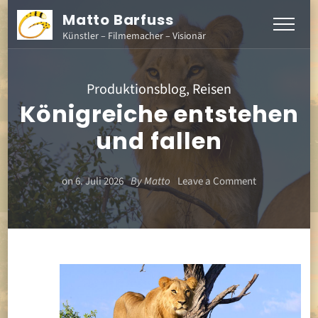
Matto Barfuss
Künstler – Filmemacher – Visionär
Produktionsblog
,
Reisen
Königreiche entstehen
und fallen
on
on
6. Juli 2026
By
Matto
Leave a Comment
Königreiche
entstehen
und
fallen