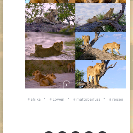
# afrika
# Löwen
# mattobarfuss
# reisen